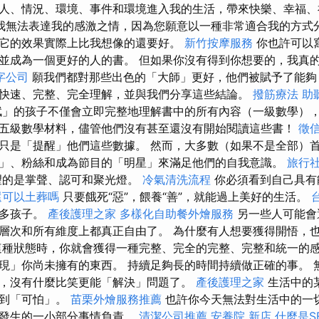
人、情況、環境、事件和環境進入我的生活，帶來快樂、幸福、
我無法表達我的感激之情，因為您願意以一種非常適合我的方式
它的效果實際上比我想像的還要好。
新竹按摩服務
你也許可以
並成為一個更好的人的書。 但如果你沒有得到你想要的，我真
字公司
願我們都對那些出色的「大師」更好，他們被賦予了能夠
快速、完整、完全理解，並與我們分享這些結論。
撥筋療法
助
」的孩子不僅會立即完整地理解書中的所有內容（一級數學）
五級數學材料，儘管他們沒有甚至還沒有開始閱讀這些書！
徵
只是「提醒」他們這些數據。 然而，大多數（如果不是全部）
」、粉絲和成為節目的「明星」來滿足他們的自我意識。
旅行
望的是掌聲、認可和聚光燈。
冷氣清洗流程
你必須看到自己具有
還可以土葬嗎
只要餓死“惡”，餵養“善”，就能過上美好的生活。
很多孩子。
產後護理之家
多樣化自助餐外燴服務
另一些人可能會
層次和所有維度上都真正自由了。 為什麼有人想要獲得開悟，
這種狀態時，你就會獲得一種完整、完全的完整、完整和統一的感
現」你尚未擁有的東西。 持續足夠長的時間持續做正確的事。 
，沒有什麼比笑更能「解決」問題了。
產後護理之家
生活中的
感到「可怕」。
苗栗外燴服務推薦
也許你今天無法對生活中的一
中發生的一小部分事情負責。
清潔公司推薦
安養院 新店
什麼是S