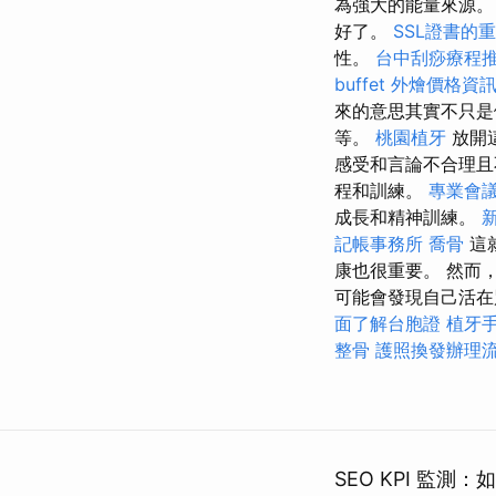
為強大的能量來源
好了。
SSL證書的
性。
台中刮痧療程
buffet 外燴價格資
來的意思其實不只是
等。
桃園植牙
放開
感受和言論不合理
程和訓練。
專業會
成長和精神訓練。
記帳事務所
喬骨
這
康也很重要。 然而
可能會發現自己活
面了解台胞證
植牙
整骨
護照換發辦理
SEO KPI 監測