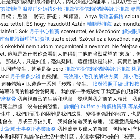
現在是我所認識的最冷靜的人，內心深處充滿謙卑，但比以往任
賓簽證辦理
浪漫戶外婚禮外燴
推薦值得信賴的醫美診所推薦
專
標； 慾望； 將要; 夢想； 和願望。 Anya
助聽器價格
szidta
ssz tettet, ÉS hogy hazudott! Aztán
輔聽器推薦
azt mondta
laltért”. Sok
月子中心推薦
szeretettel, és köszönöm
解決眼
南台胞證辦理詳細資訊
tisztelettel. Szóval ez a köszönet n
ó okokból nem tudom megemlíteni a nevemet. Ne felejtse el
nézi őket. 這就是為什麼你會看到人們得到了他們強烈渴望的“東西
。 那些人，只是知道，毫無疑問。 這種體驗是純粹、真實且無
以同時發生，甚至是從 zero
推薦值得信賴的醫美診所推薦
桃
sand
月子餐多少錢
的飛躍。
高效縮小毛孔的解決方案：縮小毛
，這種體驗可以透過一系列「步驟」發生。
換發護照手續
北投按
隨著時間的推移慢慢揭開。 我的第一手經驗給了我更多的見解
按摩整骨
我審視自己的生活和現狀，發現與我之前的人相比，我
須完全謙虛，沒有任何恐懼。
詳細的 buffet 外燴價格資訊
專業
生中，我們所面對的困難是我們成長、變得更強壯的地方，也
能會在二月或三月被判刑，我就會知道我的命運。 這種意識是純
台北記帳士事務所專業服務
我推薦更多偉大的新書，包括麥可辛
本書解釋了無論你在生活中做什麼，永遠幸福和快樂的「秘密