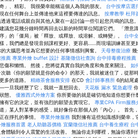
奇」、精彩。 我很榮幸能稱這個人為我的朋友。
台中按摩店選
現在任何舞台上並傳達他來這裡要傳達的訊息。
按摩教學
杜拜
透過電話或親自與其他人聚在一起討論一些引起您共鳴的訊息
建議您花幾分鐘時間再回去以新的時間單位閱讀它們。 「潛意
序」的「僵局」被「釋放、或釋放、或溶解、或轉變」。
台中
樣，我們總是發現音頻課程更好、更容易……而現場訓練甚至更
的大腦思考並為它想要的任何事情感到興奮。
天母整復治療
幾
館推薦
專業外燴 buffet 設計
基隆徵信社查詢
台中排毒療程推薦
悲傷和懶惰。 然後，您將從真實自我的角度和角度來關注。
如
次聽《你的願望就是你的命令》的那天，我就被迷住了，從那
解更多的道路。
精緻茶會服務安排
在CD
會計師事務所
6的結尾
—一旦我經歷了它，我就一直想回去。
天花板 漏水 緊急處理
你
的狀態。
優雅西式外燴方案
你所要做的就是確切地知道你想要什
擁有它的決定，並有強烈的願望去實現它。
專業CPA Firm服
道」某人對某事的感受，就好像你在那個人的「內心」。 首先
們正在掙扎的事情。
專業外燴服務
我對擁有這些知識感到榮幸，
外燴服務首選
老人助聽器價格
宜蘭徵信社推薦
台中養生療程
台
人會體驗到令人震驚的生活改善。 無論你走到哪裡，無論你遇到