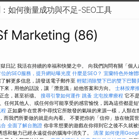
 監測：如何衡量成功與不足-SEO工具
 Sf Marketing (86)
監獄日記 我活在持續的幸福和快樂之中。 向我們詢問有關「個
方位的SEO服務，提升網站曝光度
什麼是SEO？
宜蘭特色外燴體
了解更多信息，請發送電子郵件至
輕鬆消除雙下巴的雙下巴醫
下來，用他的話說，讓「潛意識」給他答案和方向。
士林按摩
、正念，甚至祈禱。
搜尋引擎如何運作
跳蚤
北屯按摩療程
它不
、任何其他人、或任何你可能享受的感官愉悅，因為這些都是短
流程
正如麝牛在世界中尋找它所散發的氣味的來源一樣，人類在世
聯繫”，而我們所要做的就是向內看。 不要把你的「信仰」放在物質
結合
全面了解台胞證
你非常想要的遊戲在你得到它之後不久就被
誘惑和魅力已經永遠從你的腦海中消失了。
清潔
如何使用Google 