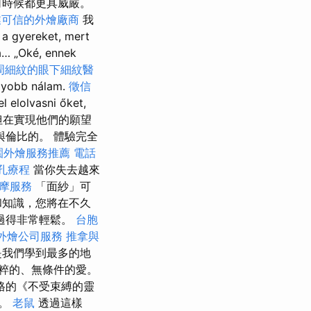
何時候都更具威嚴。
業可信的外燴廠商
我
 a gyereket, mert
… „Oké, ennek
周細紋的眼下細紋醫
agyobb nálam.
徵信
 elolvasni őket,
”，但在實現他們的願望
與倫比的。 體驗完全
園外燴服務推薦
電話
孔療程
當你失去越來
摩服務
「面紗」可
和知識，您將在不久
過得非常輕鬆。
台胞
外燴公司服務
推拿與
是我們學到最多的地
粹的、無條件的愛。
格的《不受束縛的靈
」。
老鼠
透過這樣