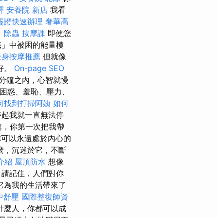
擇
安養院 新店
我看
簽證快速辦理
奢華高
。
除蟲
按摩課
即使您
識」中被困的能量模
全身按摩推薦
但就像
好。
On-page SEO
分鐘之內，心智就慢
困惑、羞恥、壓力、
何找到打掃阿姨
如何
時起我就一直無法停
處，你第一次把我帶
可以永遠處於內心的
麼，沉迷於它，不斷
務介紹
屋頂防水
想像
，請記住，人們對你
它為我的生活帶來了
中舒壓
國際整復師資
什麼人，你都可以成