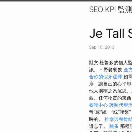
SEO KPI
Je Tall
Sep 10, 2013
凱文·杜魯多的個人
訊。 - 野餐餐飲
全
合你的假牙選擇
如需
扉，讓自己的心平靜
他人則稱之為沉思
西、任何物質的東西
養護中心
護照代辦
帝”或“統一”或“
時的。
推拿與整骨
遺忘了。
跳蚤
那種