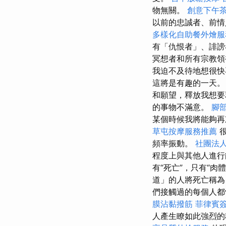
物無關。
創意下午
以前的忠誠者、前情
多樣化自助餐外燴服
有「仇恨者」、誹
冥想者和所有宗教領
我迫不及待地想很快
這將是有趣的一天
和願望，釋放我想
的事物不滿意。
腳
某個時候我將能夠再
草屯按摩服務推薦
頻率振動。
社團法
程度上與其他人進行
有“死亡”，只有“
道」的人將死亡稱為
們接觸過的每個人都
膜沾黏撥筋
菲律賓
人產生瞭如此強烈的