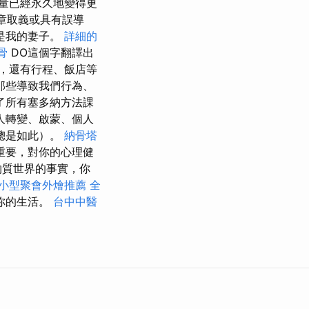
量已經永久地變得更
章取義或具有誤導
是我的妻子。
詳細的
骨
DO這個字翻譯出
間，還有行程、飯店等
那些導致我們行為、
了所有塞多納方法課
人轉變、啟蒙、個人
總是如此）。
納骨塔
重要，對你的心理健
物質世界的事實，你
小型聚會外燴推薦
全
你的生活。
台中中醫