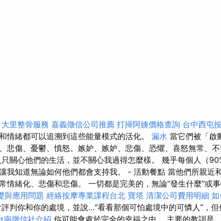
。
大里整骨服務
嘉義徵信公司推薦
打掃阿姨價格查詢
台中西屯
和情緒都可以追溯到這些能量模式的活化。
漏水
當它們被「啟
、悲傷、憂鬱、憤怒、嫉妒、嫉妒、悲傷、恐懼、喜怒無常、不
人只關心他們的生活，並不關心我過得怎麼樣。 幾乎每個人（90
讓我知道無論如何他們都會支持我。 - 活動餐點 當他們所親近
常情緒化、悲傷和悲傷。 一切都是完美的，無論“發生什麼”或事
基礎與應用問題
經絡按摩專業課程台北
寶塔
清潔公司費用明細
如
評判你和你的處境，並說…“看看那個可怕處境中的可憐人”，但
台南徵信社介紹
你可能會處於完全的幸福之中。 主要的教訓是