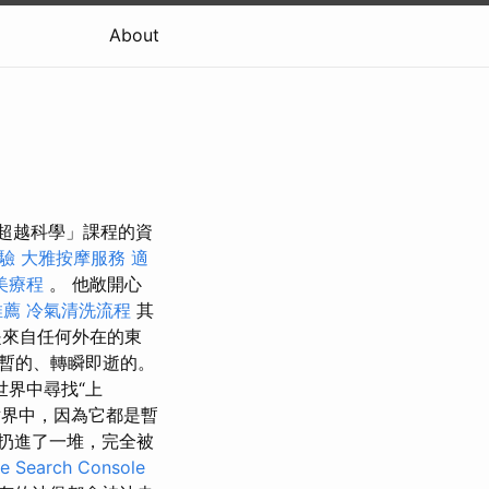
About
人超越科學」課程的資
驗
大雅按摩服務
適
美療程
。 他敞開心
推薦
冷氣清洗流程
其
是來自任何外在的東
暫的、轉瞬即逝的。
界中尋找“上
世界中，因為它都是暫
扔進了一堆，完全被
Search Console