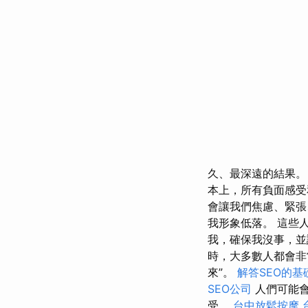
久、最深遠的結果
本上，所有負面感受
會讓我們焦慮、緊張
我形象低落。 這些
我，確保我沒事，並
時，大多數人都會非
來”。
解答SEO的
SEO公司
人們可能會
受。
台中放鬆按摩