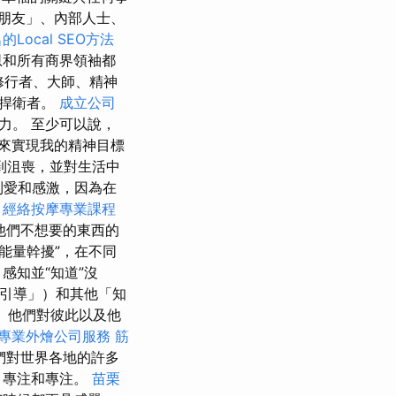
朋友」、內部人士、
Local SEO方法
恩和所有商界領袖都
修行者、大師、精神
的捍衛者。
成立公司
力。 至少可以說，
來實現我的精神目標
到沮喪，並對生活中
到愛和感激，因為在
。
經絡按摩專業課程
多他們不想要的東西的
能量幹擾”，在不同
感知並“知道”沒
「引導」）和其他「知
 他們對彼此以及他
專業外燴公司服務
筋
們對世界各地的許多
、專注和專注。
苗栗