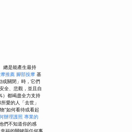
總是能產生最持
按摩推薦
腳部按摩
基
動或關閉」時，它們
安全、悲觀，並且自
%）都竭盡全力支持
和所愛的人「去世」
物“如何看待或看起
何辦理護照
專業的
他們不知道你的感
，幸福的關鍵與任何事