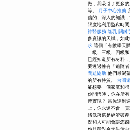
做，我吸引了更多的
等。
月子中心推薦
信的、深入的知識，
限度地利用監獄時間
神醫服務
隆乳
關鍵
多資訊的天賦，如此
求
這個「有數學天賦
二級、三級、四級和
已經知道所有材料，
要透過擁有「追隨者
問題協助
他們最渴
的所有特質。
台灣
能想要一個家庭和
你開悟時，你在所有
帝實現？ 當你達到
上，你永遠不會「實
緒低落還是經濟破產
況和人可能會讓您
你只能對今天生活