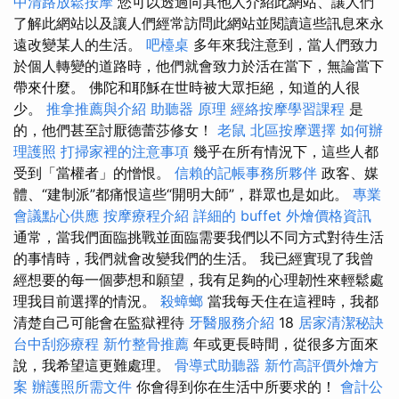
中清路放鬆按摩
您可以透過向其他人介紹此網站、讓人們
了解此網站以及讓人們經常訪問此網站並閱讀這些訊息來永
遠改變某人的生活。
吧檯桌
多年來我注意到，當人們致力
於個人轉變的道路時，他們就會致力於活在當下，無論當下
帶來什麼。 佛陀和耶穌在世時被大眾拒絕，知道的人很
少。
推拿推薦與介紹
助聽器 原理
經絡按摩學習課程
是
的，他們甚至討厭德蕾莎修女！
老鼠
北區按摩選擇
如何辦
理護照
打掃家裡的注意事項
幾乎在所有情況下，這些人都
受到「當權者」的憎恨。
信賴的記帳事務所夥伴
政客、媒
體、“建制派”都痛恨這些“開明大師”，群眾也是如此。
專業
會議點心供應
按摩療程介紹
詳細的 buffet 外燴價格資訊
通常，當我們面臨挑戰並面臨需要我們以不同方式對待生活
的事情時，我們就會改變我們的生活。 我已經實現了我曾
經想要的每一個夢想和願望，我有足夠的心理韌性來輕鬆處
理我目前選擇的情況。
殺蟑螂
當我每天住在這裡時，我都
清楚自己可能會在監獄裡待
牙醫服務介紹
18
居家清潔秘訣
台中刮痧療程
新竹整骨推薦
年或更長時間，從很多方面來
說，我希望這更難處理。
骨導式助聽器
新竹高評價外燴方
案
辦護照所需文件
你會得到你在生活中所要求的！
會計公