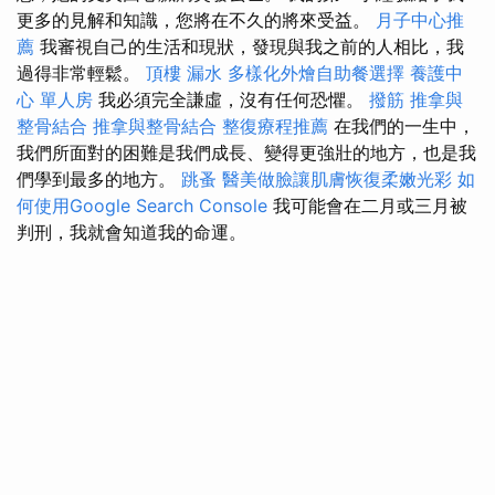
更多的見解和知識，您將在不久的將來受益。
月子中心推
薦
我審視自己的生活和現狀，發現與我之前的人相比，我
過得非常輕鬆。
頂樓 漏水
多樣化外燴自助餐選擇
養護中
心 單人房
我必須完全謙虛，沒有任何恐懼。
撥筋
推拿與
整骨結合
推拿與整骨結合
整復療程推薦
在我們的一生中，
我們所面對的困難是我們成長、變得更強壯的地方，也是我
們學到最多的地方。
跳蚤
醫美做臉讓肌膚恢復柔嫩光彩
如
何使用Google Search Console
我可能會在二月或三月被
判刑，我就會知道我的命運。