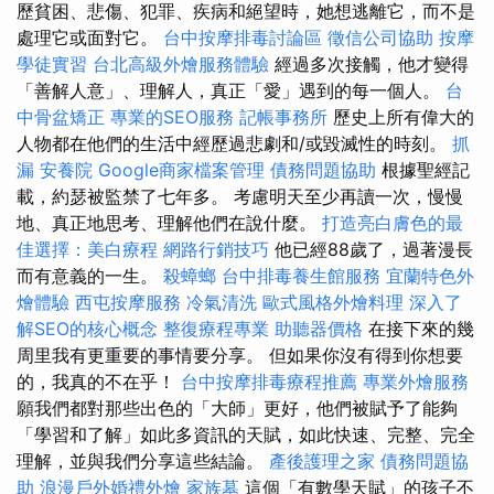
歷貧困、悲傷、犯罪、疾病和絕望時，她想逃離它，而不是
處理它或面對它。
台中按摩排毒討論區
徵信公司協助
按摩
學徒實習
台北高級外燴服務體驗
經過多次接觸，他才變得
「善解人意」、理解人，真正「愛」遇到的每一個人。
台
中骨盆矯正
專業的SEO服務
記帳事務所
歷史上所有偉大的
人物都在他們的生活中經歷過悲劇和/或毀滅性的時刻。
抓
漏
安養院
Google商家檔案管理
債務問題協助
根據聖經記
載，約瑟被監禁了七年多。 考慮明天至少再讀一次，慢慢
地、真正地思考、理解他們在說什麼。
打造亮白膚色的最
佳選擇：美白療程
網路行銷技巧
他已經88歲了，過著漫長
而有意義的一生。
殺蟑螂
台中排毒養生館服務
宜蘭特色外
燴體驗
西屯按摩服務
冷氣清洗
歐式風格外燴料理
深入了
解SEO的核心概念
整復療程專業
助聽器價格
在接下來的幾
周里我有更重要的事情要分享。 但如果你沒有得到你想要
的，我真的不在乎！
台中按摩排毒療程推薦
專業外燴服務
願我們都對那些出色的「大師」更好，他們被賦予了能夠
「學習和了解」如此多資訊的天賦，如此快速、完整、完全
理解，並與我們分享這些結論。
產後護理之家
債務問題協
助
浪漫戶外婚禮外燴
家族墓
這個「有數學天賦」的孩子不