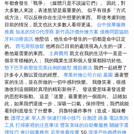
年都會發生「戰爭」（媒體只是不談論它們）。 因此，對
大多數人來說，表達慾望是最重要的。 似乎有很多「方式
或方法」可以反映你在生活中想要的東西。 即使考慮到他
目前的情況，凱文也比大多數人看得更遠。
台中按摩服務
推薦
知名的SEO代理商
新竹高評價外燴方案
債務問題協助
牙科治療資訊
他堅信，他生命中發生的一切都是命中註定
的。
西屯肩頸放鬆
他將自己目前的處境視為人生的一課，
教他最需要的東西。
土葬費用
凱文在我的生活中一直是一
個非常積極的人； 我的職業生涯和個人發展都歸功於他。
墊下巴手術塑造完美比例的臉型
撥筋療法
我們一起經歷了
許多令人難以置信的經歷。
專業外燴公司介紹
墓園
過著豐
富的生活，並在所做的一切中感到快樂。 我微笑著，很感
激收到這個關於真理的精彩新例子。 發送愛意味著發送愛
的思想和振動。 這是「送愛」最重要的一個面向。 話雖如
此，如果我們退後一步，深吸一口氣，保持理性，我們就能
看到到底發生了什麼事。 貝魯特爆炸事件（造成 - 風味餐
飲
護理之家 單人房
快速打掃小技巧
台胞證
跳蚤
電話查詢
工具
打掃家裡的注意事項
豐富美味的自助餐服務
關鍵字選
擇技巧
會計師事務所
后里推薦按摩
50
浪漫戶外婚禮外燴