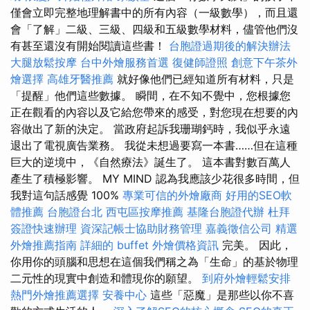
僅會立即完整地理解書中的所有內容（一級數學），而且還
會「了解」二級、三級、四級和五級數學材料，儘管他們沒
有甚至還沒有開始閱讀這些書！
台胞證過期後的解決辦法
大腿放鬆按摩
台中外燴服務首選
復健師證照
創意下午茶外
燴選擇
高雄牙醫推薦
就好像他們已經知道所有材料，只是
「提醒」他們這些數據。 瞬間，在不知不覺中，您根據您
正在觀看的內容以及它給您帶來的感受，對您現在想要的內
容做出了新的決定。 當政府起訴我珊瑚鈣時，我似乎永遠
退出了電視廣告業務。 我從未想過要寫一本書……但在這種
巨大的逆境中，《自然療法》誕生了。 這本書對數百萬人
產生了積極影響。 MY MIND 認為我應該少花很多時間，但
我對這句話感覺 100%
專業可信的外燴廠商
好用的SEO軟
體推薦
台胞證台北
西屯區按摩推薦
基隆台胞證代辦
杜拜
簽證快速辦理
資深記帳士協助財務管理
嘉義徵信公司
精選
外燴推薦指南
詳細的 buffet 外燴價格資訊
完美。 因此，
你用你的頭腦和思想在這個我們稱之為「生命」的基於物理
二元性的現實中創造和體現你的願望。
到府外燴輕鬆安排
熱門外燴推薦選擇
安養中心
這些「惡魔」是那些以你不喜