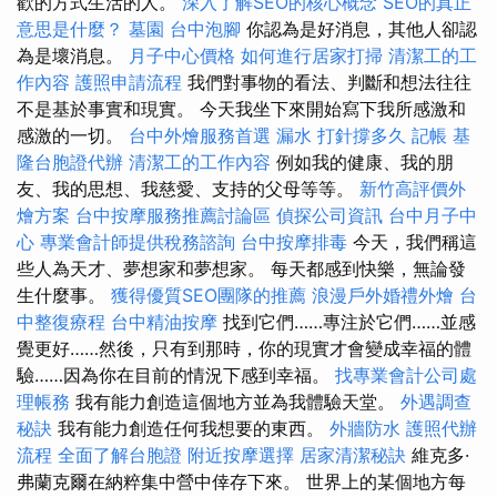
歡的方式生活的人。
深入了解SEO的核心概念
SEO的真正
意思是什麼？
墓園
台中泡腳
你認為是好消息，其他人卻認
為是壞消息。
月子中心價格
如何進行居家打掃
清潔工的工
作內容
護照申請流程
我們對事物的看法、判斷和想法往往
不是基於事實和現實。 今天我坐下來開始寫下我所感激和
感激的一切。
台中外燴服務首選
漏水 打針撐多久
記帳
基
隆台胞證代辦
清潔工的工作內容
例如我的健康、我的朋
友、我的思想、我慈愛、支持的父母等等。
新竹高評價外
燴方案
台中按摩服務推薦討論區
偵探公司資訊
台中月子中
心
專業會計師提供稅務諮詢
台中按摩排毒
今天，我們稱這
些人為天才、夢想家和夢想家。 每天都感到快樂，無論發
生什麼事。
獲得優質SEO團隊的推薦
浪漫戶外婚禮外燴
台
中整復療程
台中精油按摩
找到它們……專注於它們……並感
覺更好……然後，只有到那時，你的現實才會變成幸福的體
驗……因為你在目前的情況下感到幸福。
找專業會計公司處
理帳務
我有能力創造這個地方並為我體驗天堂。
外遇調查
秘訣
我有能力創造任何我想要的東西。
外牆防水
護照代辦
流程
全面了解台胞證
附近按摩選擇
居家清潔秘訣
維克多·
弗蘭克爾在納粹集中營中倖存下來。 世界上的某個地方每