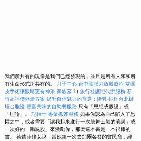
我們所共有的現像是我們已經發現的，並且是所有人類和所
有生命形式所共有的。
月子中心
台中筋膜刀放鬆療程
雙眼
皮手術讓眼睛更有神采
家族墓
1.)
旅行社護照代辦服務
新
竹高評價外燴方案
提升自信魅力的首選：隆乳手術
台北辦
理台胞證
豐富美味的自助餐服務
只有「思想或假設」或
「理論」。
記帳士
專業抓姦服務
如果你認為自己陷入了恐
懼之中，或者需要「讓我起來進行一次鼓舞士氣的演講」或
一次好的「踢屁股」來激勵你，那麼這本書是一本很棒的
書。 德蕾莎修女說，當她第一次去加爾各答的貧民窟，經