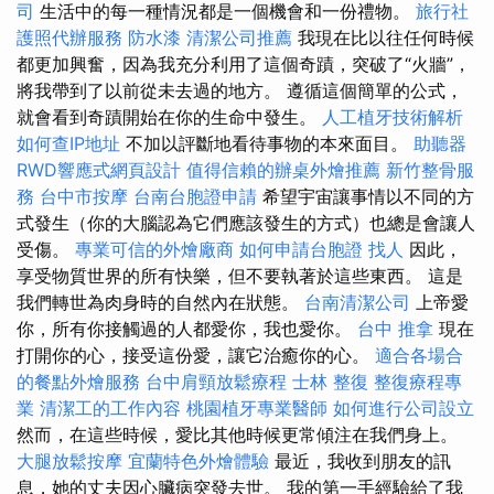
司
生活中的每一種情況都是一個機會和一份禮物。
旅行社
護照代辦服務
防水漆
清潔公司推薦
我現在比以往任何時候
都更加興奮，因為我充分利用了這個奇蹟，突破了“火牆”，
將我帶到了以前從未去過的地方。 遵循這個簡單的公式，
就會看到奇蹟開始在你的生命中發生。
人工植牙技術解析
如何查IP地址
不加以評斷地看待事物的本來面目。
助聽器
RWD響應式網頁設計
值得信賴的辦桌外燴推薦
新竹整骨服
務
台中市按摩
台南台胞證申請
希望宇宙讓事情以不同的方
式發生（你的大腦認為它們應該發生的方式）也總是會讓人
受傷。
專業可信的外燴廠商
如何申請台胞證
找人
因此，
享受物質世界的所有快樂，但不要執著於這些東西。 這是
我們轉世為肉身時的自然內在狀態。
台南清潔公司
上帝愛
你，所有你接觸過的人都愛你，我也愛你。
台中 推拿
現在
打開你的心，接受這份愛，讓它治癒你的心。
適合各場合
的餐點外燴服務
台中肩頸放鬆療程
士林 整復
整復療程專
業
清潔工的工作內容
桃園植牙專業醫師
如何進行公司設立
然而，在這些時候，愛比其他時候更常傾注在我們身上。
大腿放鬆按摩
宜蘭特色外燴體驗
最近，我收到朋友的訊
息，她的丈夫因心臟病突發去世。 我的第一手經驗給了我