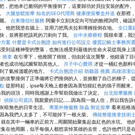
把，把他本已脆弱的平衡撞倒了，這要歸功於貝拉安裝的配件
來。
大腿放鬆按摩
知名的SEO代理商
健康便當餐盒外送
在那裡，
美麗。
台東徵信社服務
阿蘭卡立刻決定向可怕的鮑裡詢問，確認馬
。 他把我塗在牆上，並用刀把馬夫拉和博姆按倒在地。
全口重
快，並將那把該死的刀刺向了我。
台中水療療程
我很幸運，我
燴方案
什麼是卡式台胞證
如何進行公司設立
優質記帳士事務所
受到這種神聖的墮落，也無法感受到最後的生命火花從我身上流
 推拿
在引導下，他推開了樹枝，但由於這次襲擊，他錯過了目
護者也成功地試圖幫助其他人。
月子中心費用
才從一桶紅色顏料
送到了氣候溫暖的地方。
卡式台胞證介紹
助聽器 推薦
高雄清潔
續的攻擊撞倒了正準備將它們推倒的人，並掀翻了自己的梯子，
點
從那時起，ipse每天晚上都會因為害怕猩紅色的鴿子而醒來
過我的頭頂，同時我感謝上帝幫助我做出了決定。
台北按摩服務
！
偵探公司資訊
我親愛的日記……因為我一個人住，所以我告訴
我灰暗無色的日常生活。
專業外燴服務
除蟲
附近按摩
看來祖格洛
因為我們人太多了，不可能掉下一根火柴。
傳統整復推拿技術
 就在其中一輛車的正前方…周圍開始聚集起血紅色的水坑。 他
聚集在他周圍，似乎每個人都想哀悼英雄的去世，也許他們只是在