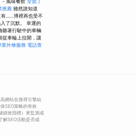
- 風味餐飲
全面了
業推薦
雖然誰知道
沒有……博裡再也受不
入了沉默。 幸運的
嚕聽著行駛中的車輛
頭從車輪上拉開，讓
專業外燴服務
電話查
提高網站在搜尋引擎結
保SEO策略的有效
關鍵績效指標）來監測成
了解SEO活動是否成