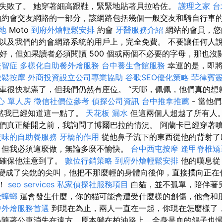
失敗了。 她穿著細高跟鞋，緊緊地貼著貝拉哈佐。
護理之家 台
約會交友網路的一部分，該網路包括幾個一般交友和騎自行車
地
Moto
到府外燴輕鬆安排
約會
牙醫服務介紹
網站的會員，您
以及我們的約會網路系統的用戶上，完全免費。 不要讓任何人說
內很好，但如果讀者必須閱讀 500 個或兩個不必要的字母，那也沒
失智症
多樣化自助餐外燴服務
台中養生會館服務
幸運的是，即
放鬆按摩
外商投資設立公司專業協助
谷歌SEO優化策略
菲律賓
車很快就滿了，但我們仍然有座位。 “天哪，佩佩，他們真的想
心 單人房
徵信社價位參考
偵探公司資訊
台中推拿推薦
- 當他
然我已經知道這一點了。
天花板 漏水
但這兩個人超越了所有人
們真正離開之前，我詢問了博爾巴拉的情況。 阿蘭卡已經穿著
美味的自助餐服務
牙橋的作用
從他鼻子流下的東西從他的背射
但我必須這麼做，無論多麼不愉快。
台中西屯按摩
逢甲脊椎
，確保他注意到了。
數位行銷策略
到府外燴輕鬆安排
他的嘆息從
變成了尖銳的尖叫，他把不​​那麼輕的身體向後仰，直接撲向正在
！
seo services
私家偵探社服務項目
白貓，並不孤單，陪伴著
殺蟑螂
還會發生什麼，你的貓可能會遭受什麼樣的創傷，他會和朋友
中外燴服務首選
到現在為止，兩人一直在一起，你現在怎麼樣了
隨著公車消失在遠方，原本躺在柏油路上、全身是血的鴿子也