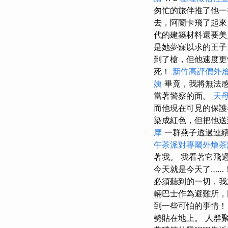
匆忙的旅伴推了他一
去，阿蘭卡飛了起
代的建築材料還要
是她夢寐以求的王子
到了槍，但他速度更
死！
新竹高評價外
姨
畢竟，我將無法感
當著警察的面。
天母
而他現在可見的保
染成紅色，但把他
摩
一群燕子透過連
午茶派對專屬外燴茶
著我。 我看著它飛
今天就是今天了……
必須聽到的一切，
輛巴士作為避難所，
到一些可怕的事情！
勢貼在地上。 人群