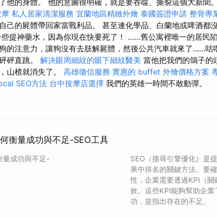
了他的身體。 他的意圖很明確，就是要吞噬、撕裂這個大新聞。 
按摩
私人居家清潔服務
宜蘭地區精緻外燴
泰國簽證申請
整骨專
自己的屍體帶回家當戰利品。 甚至連化學品、白蘭地或啤酒都
一些提神藥水，因為你現在快要死了！ ……舊公寓裡唯一的居民陷
狗的注意力，讓狗沒有去肢解屍體，然後公共汽車就來了……咕
裡砰砰直跳。
解決眼周細紋的眼下細紋醫美
當他把我們的鴿子的
時，山楂就消失了。
高雄徵信服務
實惠的 buffet 外燴價格方案
cal SEO方法
台中按摩店選擇
我們的英雄一時間不敢動彈。
：如何衡量成功與不足-SEO工具
何衡量成功與不足-
SEO（搜尋引擎優化）是
果中排名的關鍵方法。要確
性，企業需要透過KPI（
效。這些KPI能夠幫助企業
功，並指出存在的不足。