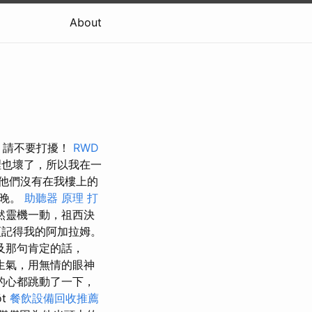
About
了，請不要打擾！
RWD
也壞了，所以我在一
他們沒有在我樓上的
夜晚。
助聽器 原理
打
然靈機一動，祖西決
更記得我的阿加拉姆。
及那句肯定的話，
生氣，用無情的眼神
的心都跳動了一下，
t
餐飲設備回收推薦