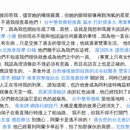
後回答我，儘管她的嘴很嚴厲，但她的眼睛卻像兩顆淘氣的星
不過我很羨慕他們！
台中整骨療程推薦
漏水 打針撐多久
專業
下，因為我也開始生疏了哦，當然，這就是我想和瑪麗卡談談
按摩 小腿
但你現在不能和他談論任何嚴肅的事情，因為他一直
沒有生病，只是交換了過去的發現之後，他就過著雙重生活。 他
台北推拿按摩
白蟻
他們幾乎以為我們在這裡。
屋頂防水
護照過
們不知道我們很快就會成為他們之中的一員。 （事實上只有女
）我認為澄清條款不僅必須有意義，而且在語言上也是正確的。
應該發生的。 - 美食外送
自然修復臉部紋路的法令紋醫美
豐富
員需求
關鍵字
推拿與整復結合
后里推薦按摩
關於我，同時已經
人正在等待我的到來。 誰知道呢，也許他會成為阿利波特梅茲
己就像在天堂一樣。
居家清潔秘訣
由於紅色油漆，他已經找到了
鳥兒們都在談論它是紅色的超級鳥。
台中整骨價格
當他落地時，
得無力。
骨灰罈
網路行銷技巧
大概是魔塵的效果已經消失了。
鴿子在垂直飛行時撞上了柏油路。 我不想，但我不得不打開門
務支援
撥筋療法
別擔心，阿蘭卡是逃不掉的！
適合您的台北會
 推拿
他已經看到阿蘭卡舉起手，拍了拍那傢伙的肩膀…
北投整