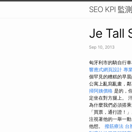
SEO KPI
Je Tall
Sep 10, 2013
匈牙利市的騎自行車者
響應式網頁設計
專
個罕見的糟糕的早
公寓上亂寫亂畫，鄰
掃阿姨價格
是的，你
定坐在對方腿上。 
為什麼我們必須搭乘
「買票，通行證！
注視著他的一舉一
他想。
撥筋療法
台