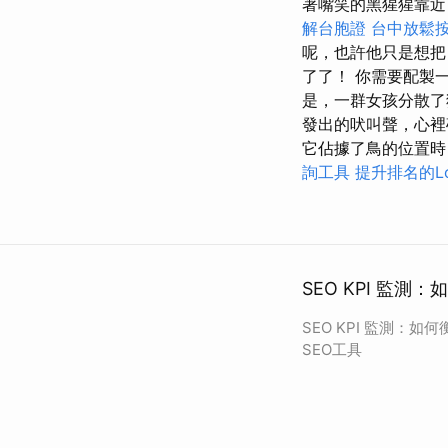
著嘴笑的黑猩猩靠近
解台胞證
台中放鬆
呢，也許他只是想把
了了！ 你需要配製
是，一群女孩分散了
發出的吠叫聲，心
它佔據了鳥的位置
詢工具
提升排名的Lo
SEO KPI 監測
SEO KPI 監測：如
SEO工具