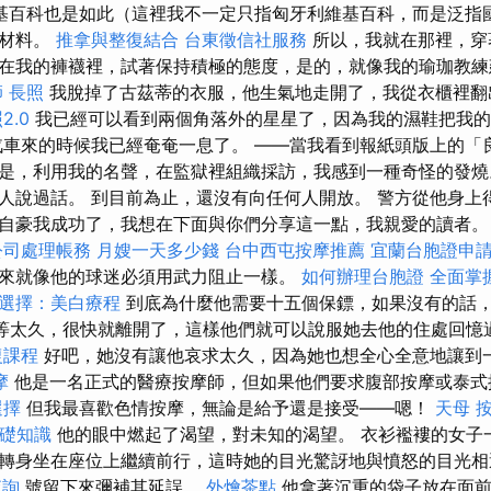
基百科也是如此（這裡我不一定只指匈牙利維基百科，而是泛指國
毛材料。
推拿與整復結合
台東徵信社服務
所以，我就在那裡，穿
在我的褲襪裡，試著保持積極的態度，是的，就像我的瑜珈教
師
長照
我脫掉了古茲蒂的衣服，他生氣地走開了，我從衣櫃裡翻
2.0
我已經可以看到兩個角落外的星星了，因為我的濕鞋把我
汽車來的時候我已經奄奄一息了。 ——當我看到報紙頭版上的「
是，利用我的名聲，在監獄裡組織採訪，我感到一種奇怪的發燒
人說過話。 到目前為止，還沒有向任何人開放。 警方從他身上
自豪我成功了，我想在下面與你們分享這一點，我親愛的讀者。
公司處理帳務
月嫂一天多少錢
台中西屯按摩推薦
宜蘭台胞證申
來就像他的球迷必須用武力阻止一樣。
如何辦理台胞證
全面掌
選擇：美白療程
到底為什麼他需要十五個保鏢，如果沒有的話
有等太久，很快就離開了，這樣他們就可以說服她去他的住處回
復課程
好吧，她沒有讓他哀求太久，因為她也想全心全意地讓到
摩
他是一名正式的醫療按摩師，但如果他們要求腹部按摩或泰式
選擇
但我最喜歡色情按摩，無論是給予還是接受——嗯！
天母 
基礎知識
他的眼中燃起了渴望，對未知的渴望。 衣衫襤褸的女子
轉身坐在座位上繼續前行，這時她的目光驚訝地與憤怒的目光
查詢
號留下來彌補其延誤。
外燴茶點
他拿著沉重的袋子放在面前