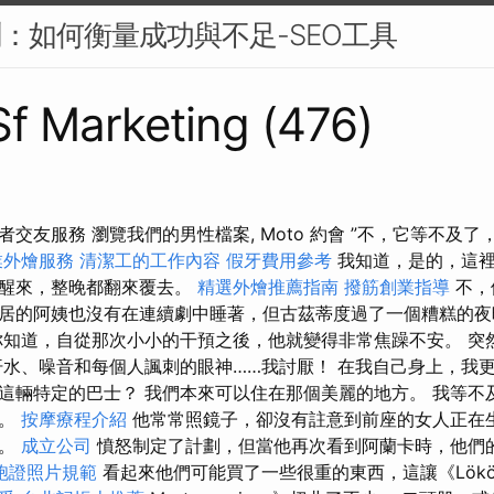
 監測：如何衡量成功與不足-SEO工具
 Sf Marketing (476)
交友服務 瀏覽我們的男性檔案, Moto 約會 ”不，它等不及
業外燴服務
清潔工的工作內容
假牙費用參考
我知道，是的，這裡
晨醒來，整晚都翻來覆去。
精選外燴推薦指南
撥筋創業指導
不，
居的阿姨也沒有在連續劇中睡著，但古茲蒂度過了一個糟糕的
知道，自從那次小小的干預之後，他就變得非常焦躁不安。 突
汗水、噪音和每個人諷刺的眼神……我討厭！ 在我自己身上，我
這輛特定的巴士？ 我們本來可以住在那個美麗的地方。 我等不
」。
按摩療程介紹
他常常照鏡子，卻沒有註意到前座的女人正在
動。
成立公司
憤怒制定了計劃，但當他再次看到阿蘭卡時，他們
胞證照片規範
看起來他們可能買了一些很重的東西，這讓《Lökö