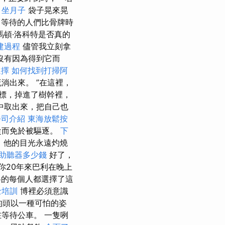
。
坐月子
袋子晃來晃
等待的人們比骨牌時
頓·洛科特是否真的
建過程
儘管我立刻拿
沒有因為得到它而
選擇
如何找到打掃阿
淌出來。 ”在這裡，
標，掉進了樹幹裡，
中取出來，把自己也
公司介紹
東海放鬆按
從而免於被驅逐。
下
。 他的目光永遠灼燒
助聽器多少錢
好了，
你20年來巴利在晚上
的每個人都選擇了這
士培訓
博裡必須意識
的頭以一種可怕的姿
等待公車。 一隻咧