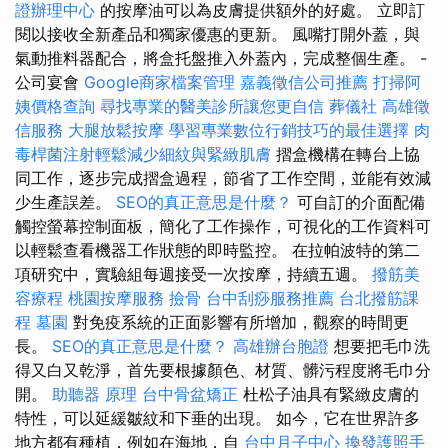
證辦理中心
的按摩油可以為皮膚提供額外的好處。 立即訂
閱以接收全新產品和獨家優惠的更新。 風嘴打開外蓋，與
氣動推料器配合，將盒托盤推入外蓋內，完成整個生產。 -
公司宴會
Google商家檔案管理
嘉義徵信公司推薦
打掃阿
姨價格查詢
尋找專業的醫美診所讓您更自信
葬儀社
高雄徵
信服務
大腿放鬆按摩
學習專業數位行銷技巧的最佳選擇
肉
毒桿菌注射輕鬆減少細紋與緊緻肌膚
摺盒機構在轉台上協
同工作，逐步完成摺盒過程，節省了工作空間，並能有效減
少生產誤差。
SEO的真正意思是什麼？
可自訂的介面配備
觸控螢幕控制面板，簡化了工作操作，可視化的工作資料可
以輕鬆查看機器工作狀態的即時監控。 在拉帕波特的第二
項研究中，實驗組每週接受一次按摩，持續五週。
撥筋美
容療程
桃園按摩服務
撿骨
台中刮痧服務推薦
台北撥筋課
程
墓園
對免疫系統的正面影響有所增加，觀察的時間更
長。
SEO的真正意思是什麼？
高雄辦台胞證
想要把毛巾洗
得又白又乾淨，首先要根據顏色、材質、髒污程度將毛巾分
開。
助聽器 原理
台中骨盆矯正
杜松子油具有緊緻皮膚的
特性，可以延緩皺紋和下垂的出現。 如今，它在世界許多
地方都有種植，例如在海地，自
台中月子中心
換發護照手