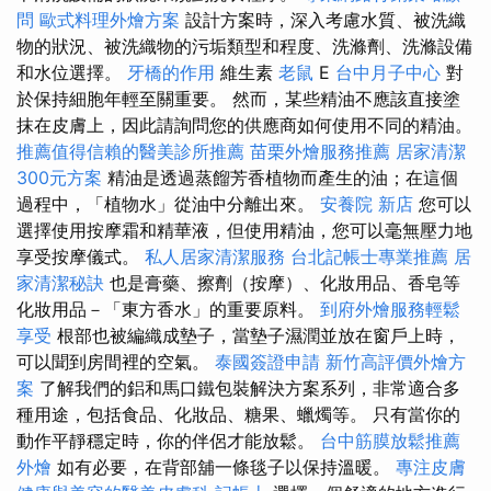
問
歐式料理外燴方案
設計方案時，深入考慮水質、被洗織
物的狀況、被洗織物的污垢類型和程度、洗滌劑、洗滌設備
和水位選擇。
牙橋的作用
維生素
老鼠
E
台中月子中心
對
於保持細胞年輕至關重要。 然而，某些精油不應該直接塗
抹在皮膚上，因此請詢問您的供應商如何使用不同的精油。
推薦值得信賴的醫美診所推薦
苗栗外燴服務推薦
居家清潔
300元方案
精油是透過蒸餾芳香植物而產生的油；在這個
過程中，「植物水」從油中分離出來。
安養院 新店
您可以
選擇使用按摩霜和精華液，但使用精油，您可以毫無壓力地
享受按摩儀式。
私人居家清潔服務
台北記帳士專業推薦
居
家清潔秘訣
也是膏藥、擦劑（按摩）、化妝用品、香皂等
化妝用品－「東方香水」的重要原料。
到府外燴服務輕鬆
享受
根部也被編織成墊子，當墊子濕潤並放在窗戶上時，
可以聞到房間裡的空氣。
泰國簽證申請
新竹高評價外燴方
案
了解我們的鋁和馬口鐵包裝解決方案系列，非常適合多
種用途，包括食品、化妝品、糖果、蠟燭等。 只有當你的
動作平靜穩定時，你的伴侶才能放鬆。
台中筋膜放鬆推薦
外燴
如有必要，在背部舖一條毯子以保持溫暖。
專注皮膚