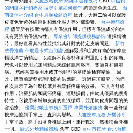
一項研究顯示
大腿放鬆按摩
關鍵字選擇技巧
CBD
可信賴
的關鍵字行銷專家
搜尋引擎如何運作
調節黑色素生成。
台
南徵信社介紹
台中肩頸放鬆療程
因此，大麻二酚可以保護
皮膚免受紫外線輻射和氧化壓力等外部影響。
台中撥筋療
程
儘管所有按摩油都具有保濕作用，但標有保濕成分的油
具有更強的保濕特性。
專業會計師提供稅務諮詢
選擇精油
時，最好查看其特性並找出其針對的特定皮膚問題。
新竹
整骨推薦
什麼是卡式台胞證
緩解緊張和肌肉疼痛的按摩應
輔以洋甘菊精油，以緩解不良姿勢和劇烈運動引起的疼痛。
您也可以使用尤加利精油來緩解肌肉疼痛、關節炎和風濕
病。 您經常需要用水或其他類型的基礎油稀釋精油。 因
此，購買前請務必詢問您的供應商。 透過這項研究，他們
首次展示了為什麼按摩具有緩解疼痛的效果。 它具有舒緩
作用，治療肌肉和關節疼痛、運動損傷，由於其優異的護膚
特性，它被用來增加皮膚的血液循環，並用於皮膚問題的美
容治療。
優質記帳士事務所選擇
專業外燴服務
將一些舒緩
按摩油擦到手掌上，直到其變熱。
大雅按摩服務
牙醫診所
手掌平放，將手沿著脊椎從上到下運行數次，然後移至脊椎
一側。
歐式外燴精緻體驗
含有 CBD
台中市按摩
台北台胞