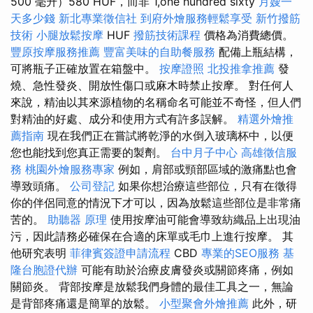
500 毫升）580 HUF，而非 1,one hundred sixty
月嫂一
天多少錢
新北專業徵信社
到府外燴服務輕鬆享受
新竹撥筋
技術
小腿放鬆按摩
HUF
撥筋技術課程
價格為消費總價。
豐原按摩服務推薦
豐富美味的自助餐服務
配備上瓶結構，
可將瓶子正確放置在箱盤中。
按摩證照
北投推拿推薦
發
燒、急性發炎、開放性傷口或麻木時禁止按摩。 對任何人
來說，精油以其來源植物的名稱命名可能並不奇怪，但人們
對精油的好處、成分和使用方式有許多誤解。
精選外燴推
薦指南
現在我們正在嘗試將乾淨的水倒入玻璃杯中，以便
您也能找到您真正需要的製劑。
台中月子中心
高雄徵信服
務
桃園外燴服務專家
例如，肩部或頸部區域的激痛點也會
導致頭痛。
公司登記
如果你想治療這些部位，只有在徵得
你的伴侶同意的情況下才可以，因為放鬆這些部位是非常痛
苦的。
助聽器 原理
使用按摩油可能會導致紡織品上出現油
污，因此請務必確保在合適的床單或毛巾上進行按摩。 其
他研究表明
菲律賓簽證申請流程
CBD
專業的SEO服務
基
隆台胞證代辦
可能有助於治療皮膚發炎或關節疼痛，例如
關節炎。 背部按摩是放鬆我們身體的最佳工具之一，無論
是背部疼痛還是簡單的放鬆。
小型聚會外燴推薦
此外，研