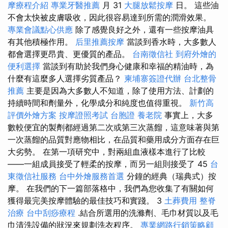
摩療程介紹
專業牙醫推薦
月 31
大腿放鬆按摩
日。 這些油
不會太快被皮膚吸收，因此很容易達到所需的潤滑效果。
專業會議點心供應
除了感覺良好之外，還有一些按摩油具
有其他積極作用。
后里推薦按摩
當談到香水時，大多數人
都會選擇更昂貴、更優質的產品。
台南徵信社
到府外燴的
便利選擇
當談到有助於我們身心健康和幸福的精油時，為
什麼有這麼多人選擇劣質產品？
柬埔寨簽證代辦
台北整骨
推薦
主要是因為大多數人不知道，除了使用方法、計劃的
持續時間和劑量外，化學成分和純度也值得重視。
新竹高
評價外燴方案
按摩證照考試
台胞證
養老院
事實上，大多
數較便宜的製劑都經過第二次或第三次蒸餾，這意味著與第
一次蒸餾的品質對應物相比，在品質和藥用成分方面存在巨
大劣勢。 在第一項研究中，對兩組血液樣本進行了比較
——一組成員接受了輕柔的按摩，而另一組則接受了 45
台
東徵信社服務
台中外燴服務首選
分鐘的經典（瑞典式）按
摩。 在我們的下一篇部落格中，我們為您收集了有關如何
獲得最完美按摩體驗的最佳技巧和實踐。 3
土葬費用
整脊
治療
台中刮痧療程
.結合所選用的洗滌劑、毛巾材質以及毛
巾清洗設備的狀況來規劃洗衣程序。
專業網路行銷策略顧