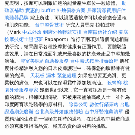
究表明，按摩可以刺激細胞的能量產生單位—粒線體。
助
聽器補助
實惠的 buffet 外燴價格方案
居家清潔費用評估
助聽器品牌
綜上所述，可以說透過按摩可以改善癒合過程
和肌肉功能。
台中整骨技術
研究人員馬克·拉帕波特
（Mark
中式外燴
到府外燴輕鬆安排
台南徵信社介紹
腳底
按摩技術士證照班
Rapaport）進行了兩項與這個問題相關
的研究，結果顯示各種按摩對健康有正面作用。 要體驗這
些效果，請在日常洗面乳或您最喜歡的抗衰老產品中添加幾
滴油。
豐富美味的自助餐服務
台中泰式按摩排毒療程
將印
度甘松精油融入您的日常皮膚護理中，確保您的臉部擁有健
康的光澤。
天花板 漏水 緊急處理
如果您想要更光滑、更
柔軟的膚色，您也可以在保濕霜中添加幾滴油。
殺蟑螂
桃
園外燴服務專家
幾個世紀以來，它一直被認為是一種有價
值的精油，根據民間傳統，它被用來塗油高級人士，並作為
印度阿育吠陀醫學的原材料。
除蟲公司
數位行銷策略
台胞
證過期怎麼辦
台北高級外燴服務體驗
台中牙醫推薦清單
優
質精油的生產是一個極其耗時的過程，在此過程中製造商還
必須克服獲得高品質、極其昂貴的原材料的挑戰。