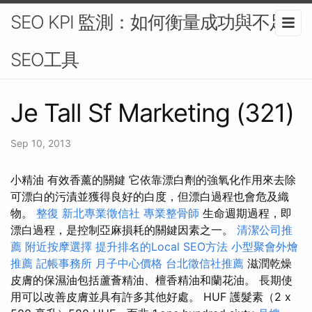
SEO KPI 監測：如何衡量成功與不足-
SEO工具
Je Tall Sf Marketing (321)
Sep 10, 2013
小精油 有效香薰的關鍵 它依靠漂白劑的強氧化作用來去除
可漂白的污漬並獲得良好的白度，但漂白過程也會危及織
物。
整復
新北專業徵信社
專業整骨師
生命週期過程，即
漂白過程，是控制亞麻損耗的關鍵因素之一。
清潔公司推
薦
附近按摩選擇
提升排名的Local SEO方法
小型聚會外燴
推薦
記帳事務所
月子中心價格
台北徵信社推薦
滋潤乾燥
皮膚的保濕油包括蘆薈精油、檀香精油和蘭花油。 長期使
用可以改善皮膚並具有許多其他好處。 HUF 護髮素（2 x