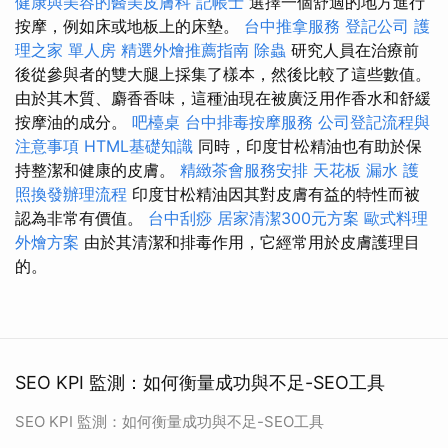
健康與美容的醫美皮膚科
記帳士
選擇一個舒適的地方進行
按摩，例如床或地板上的床墊。
台中推拿服務
登記公司
護
理之家 單人房
精選外燴推薦指南
除蟲
研究人員在治療前
後從參與者的雙大腿上採集了樣本，然後比較了這些數值。
由於其木質、麝香香味，這種油現在被廣泛用作香水和舒緩
按摩油的成分。
吧檯桌
台中排毒按摩服務
公司登記流程與
注意事項
HTML基礎知識
同時，印度甘松精油也有助於保
持整潔和健康的皮膚。
精緻茶會服務安排
天花板 漏水
護
照換發辦理流程
印度甘松精油因其對皮膚有益的特性而被
認為非常有價值。
台中刮痧
居家清潔300元方案
歐式料理
外燴方案
由於其清潔和排毒作用，它經常用於皮膚護理目
的。
SEO KPI 監測：如何衡量成功與不足-SEO工具
SEO KPI 監測：如何衡量成功與不足-SEO工具