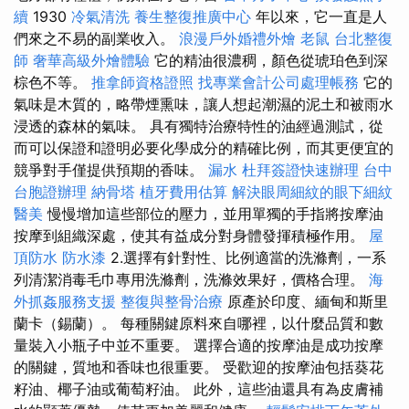
續
1930
冷氣清洗
養生整復推廣中心
年以來，它一直是人
們來之不易的副業收入。
浪漫戶外婚禮外燴
老鼠
台北整復
師
奢華高級外燴體驗
它的精油很濃稠，顏色從琥珀色到深
棕色不等。
推拿師資格證照
找專業會計公司處理帳務
它的
氣味是木質的，略帶煙熏味，讓人想起潮濕的泥土和被雨水
浸透的森林的氣味。 具有獨特治療特性的油經過測試，從
而可以保證和證明必要化學成分的精確比例，而其更便宜的
競爭對手僅提供預期的香味。
漏水
杜拜簽證快速辦理
台中
台胞證辦理
納骨塔
植牙費用估算
解決眼周細紋的眼下細紋
醫美
慢慢增加這些部位的壓力，並用單獨的手指將按摩油
按摩到組織深處，使其有益成分對身體發揮積極作用。
屋
頂防水
防水漆
2.選擇有針對性、比例適當的洗滌劑，一系
列清潔消毒毛巾專用洗滌劑，洗滌效果好，價格合理。
海
外抓姦服務支援
整復與整骨治療
原產於印度、緬甸和斯里
蘭卡（錫蘭）。 每種關鍵原料來自哪裡，以什麼品質和數
量裝入小瓶子中並不重要。 選擇合適的按摩油是成功按摩
的關鍵，質地和香味也很重要。 受歡迎的按摩油包括葵花
籽油、椰子油或葡萄籽油。 此外，這些油還具有為皮膚補