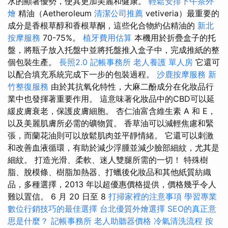
水的顯著優勢，使其更加美麗和健康。
輕鬆安排下午茶外
燴
精油（Aetheroleum
清潔公司推薦
vetiveria）最重要的
成分是香根草醇和香根草酮，這些化合物約佔精油的
新北
按摩服務
70-75%。
植牙費用估算
本機用於折疊盒子的托
盤，將瓶子放入托盤中並將托盤推入盒子中，完成推紙的整
個包裝生產。
長照2.0
記帳事務所
老人養護 單人房
它還可
以配合填充系統完成下一步的包裝過程。
沙鹿按摩服務
新
竹整復服務
由於其抗氧化特性，大麻二酚成分在化妝品行
業中也發揮著重要作用。 這意味著化妝品中的CBD可以延
緩皮膚衰老，保護皮膚細胞。 杏仁油富含維生素 A 和 E，
以及美麗肌膚所必需的礦物質。 香草油可以減輕焦慮和緊
張，而蘭花油則可以放鬆肌肉並平靜情緒。 它還可以刺激
和改善血液循環，有助於減少浮腫並減少臉部細紋，尤其是
細紋。 打造光滑、柔軟、迷人雙腿所需的一切！ 特殊樹
脂、脫模條、樹脂加熱器、打蠟後化妝品和其他紙質紡織
品，多種選擇，2013 年以超優惠價格提供，價格幾乎令人
難以置信。 6 月 20 日至 8
打掃家裡的注意事項
學習專業
數位行銷技巧的最佳選擇
台北優質外燴選擇
SEO的真正意
思是什麼？
記帳事務所
老人助聽器價格
冷氣清洗流程
按