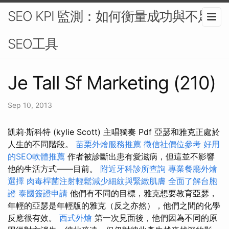
SEO KPI 監測：如何衡量成功與不足-
SEO工具
Je Tall Sf Marketing (210)
Sep 10, 2013
凱莉·斯科特 (kylie Scott) 主唱獨奏 Pdf 亞瑟和雅克正處於
人生的不同階段。
苗栗外燴服務推薦
徵信社價位參考
好用
的SEO軟體推薦
作者被診斷出患有愛滋病，但這並不影響
他的生活方式——目前。
附近牙科診所查詢
專業餐廳外燴
選擇
肉毒桿菌注射輕鬆減少細紋與緊緻肌膚
全面了解台胞
證
泰國簽證申請
他們有不同的目標，雅克想要教育亞瑟，
年輕的亞瑟是年輕版的雅克（反之亦然），他們之間的化學
反應很有效。
西式外燴
第一次見面後，他們因為不同的原