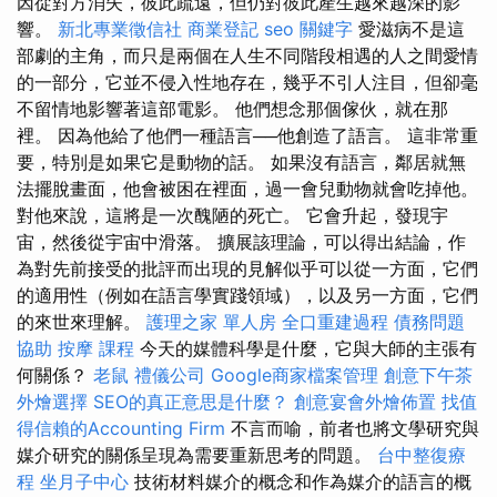
因從對方消失，彼此疏遠，但仍對彼此產生越來越深的影
響。
新北專業徵信社
商業登記
seo 關鍵字
愛滋病不是這
部劇的主角，而只是兩個在人生不同階段相遇的人之間愛情
的一部分，它並不侵入性地存在，幾乎不引人注目，但卻毫
不留情地影響著這部電影。 他們想念那個傢伙，就在那
裡。 因為他給了他們一種語言──他創造了語言。 這非常重
要，特別是如果它是動物的話。 如果沒有語言，鄰居就無
法擺脫畫面，他會被困在裡面，過一會兒動物就會吃掉他。
對他來說，這將是一次醜陋的死亡。 它會升起，發現宇
宙，然後從宇宙中滑落。 擴展該理論，可以得出結論，作
為對先前接受的批評而出現的見解似乎可以從一方面，它們
的適用性（例如在語言學實踐領域），以及另一方面，它們
的來世來理解。
護理之家 單人房
全口重建過程
債務問題
協助
按摩 課程
今天的媒體科學是什麼，它與大師的主張有
何關係？
老鼠
禮儀公司
Google商家檔案管理
創意下午茶
外燴選擇
SEO的真正意思是什麼？
創意宴會外燴佈置
找值
得信賴的Accounting Firm
不言而喻，前者也將文學研究與
媒介研究的關係呈現為需要重新思考的問題。
台中整復療
程
坐月子中心
技術材料媒介的概念和作為媒介的語言的概