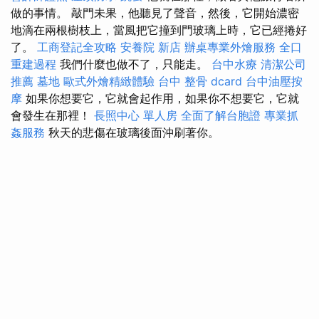
做的事情。 敲門未果，他聽見了聲音，然後，它開始濃密
地滴在兩根樹枝上，當風把它撞到門玻璃上時，它已經捲好
了。
工商登記全攻略
安養院 新店
辦桌專業外燴服務
全口
重建過程
我們什麼也做不了，只能走。
台中水療
清潔公司
推薦
墓地
歐式外燴精緻體驗
台中 整骨 dcard
台中油壓按
摩
如果你想要它，它就會起作用，如果你不想要它，它就
會發生在那裡！
長照中心 單人房
全面了解台胞證
專業抓
姦服務
秋天的悲傷在玻璃後面沖刷著你。