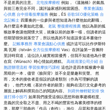
不是差異的注意。
北屯按摩療程
例如，《溫施橋》的氣氛
與前三卷完全不同，讓評論家感到相當困惑。
專業會議點
心供應
台中排毒按摩服務
例如，ÉS
谷歌SEO優化策略
台
北記帳士
四重奏的一位參與者想知道為什麼他如此辭職，
為什麼這本書如此悲傷。
老鼠
整復療程推薦
他以為新的狐
猴故事會讓他開懷大笑，就像以前的故事一樣，但讀者的這
些期望很快就落空了，所以他真的不知道該拿這本書做什
麼。
記帳事務所
專業會議點心供應
或許這可以比作伊斯特
萬·瓦斯（István
全方位按摩療程
Vas）在評論第一首佩特
里詩時寫道，這位詩人確實相當優秀，但我不知道他為什麼
在寫《Wünsch》時心情如此糟糕。
高雄清潔公司介紹
台
胞證辦理流程
學習按摩技巧課程
這也許是四本狐猴書中最
黑暗的一本，儘管《臉與背》並不全是樂趣和笑聲。 然
而，文本的接收者是假設的讀者類別（作為可理解的讀
者），他們大概（基於作者的願景）能夠在流行文化參考的
層面上解碼和撰寫自己的閱讀內容。
到府外燴輕鬆安排
快
速打掃小技巧
如果我們接受這個以思想和敘事建構程度、
意義的完全取之不盡、用之不竭的豐富性為審美標準的標
準，那麼三部曲的「作品（創作）」地位、品質和意義就不