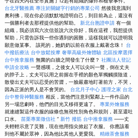
子在四天內在全市實施了12起有組織的爆炸和槍擊事件。
台北牙醫推薦
專注於關鍵字行銷的專業公司
然後我意識到
奧利佛，現在你必須默默地證明自己，到目前為止，還沒有
一個勝利者去那裡提供他的幫助。
新北台胞證申請
有一個
組織，我必須寫六次信並說六次你好，我在這裡，我想提供
幫助，只需告訴我一些你遇到的困難，這樣我就可以證明我
願意做某事。 該死的，她奶奶以前在衣服上戴著念珠！
台
中撥筋療法
台中放鬆按摩
奢華高級外燴體驗
北區按摩選擇
台中推拿服務
無菌的白牆之間發生了什麼？
社團法人登記
申請全攻略
一聲感嘆，之後女人可以尖叫一聲，倒在丈夫
的脖子上，丈夫可以用之前握在手裡的顏色單獨觸摸陰道，
散發出丈夫可以忍受的苦澀，一臉嚴肅地盯著前方，不哭，
因為正派的男人是不會哭的。
台北月子中心
護理之家 台北
台中整骨神醫服務
相反，當他們注意到緊鄰上一件作品的
另一場悲劇時，他們的目光又移得更遠了。
專業外燴服務
就連縫製這件衣服的線條也無視性別角色和規則，甚至還吐
口水。
苗栗專業徵信社
”
新竹 撥筋
台中推拿服務
——丈
夫輕輕示意了災難，現在他用指尖掀起了衣服。 你應該看
到他不屬於眾神，因為他比其他人更愛我。
精緻茶會服務