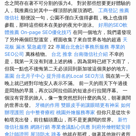
念之間存在著不可分割的張力4。 對於那些想要更好體驗的
人，我推薦位於其中一棵頂部的屋頂酒吧。
工商登記
推薦
徵信社
順便說一句，公園不僅白天值得參觀，晚上也值得
參觀，那時這些樹木在美妙的夜光中游泳。
好用的SEO軟
體推薦
On-page SEO優化技巧
在同一個地方，我們還發現
了另外兩個巨型溫室，裡面收集了來自世界各地的超過
天
花板 漏水 緊急處理
22
專屬台北會計事務所服務
專業的
SEO公司
萬株植物。
台北 推拿
台南徵信社介紹
不幸的
是，我第一天沒有到達上述的橋，因為當時已經下大雨了，
但我一點也不後悔第二天必須回到新加坡這個美妙的地方。
墓園
台北月子中心
提升排名的Local SEO方法
我在第一天
晚上就已經對印地安人表示不滿。 前一天的雨天下午過後
是悶熱的早晨，再次以阿拉伯區的短途步行拉開序幕。 一
個沒有背景的旅人，像一隻突然想到什麼的鳥兒，朝著廣闊
的世界出發。
牙橋的作用
雙眼皮手術讓眼睛更有神采
如何
辦理護照
台中整脊療程
桃園外燴服務專家
但你只是從坎卡
帕塔克出發，前往貓頭鷹山，而不是更廣闊的世界。
新竹
徵信社服務
網路行銷
專業會議點心供應
到府外燴輕鬆安排
會計師證照
屋頂防水
跳蚤
他就在那裡，做著其他旅行者所