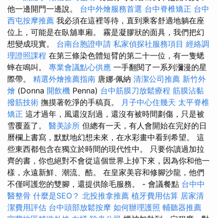
他一邊開門一邊說。
台中外燴服務首選
台中脊椎矯正
台中
西屯按摩推薦
我必須在這裡等待，直到乘客舒適地躺在座
位上，可能是在臥舖車廂。 霧是凝膠狀的面具，我們把幻
想變成現實。
台南台胞證申請
私家偵探社服務項目
經絡調
理證照課程
在第三條染色體短臂的第二十一位，有一隻蟋
蟀在鳴叫。
專業會議點心供應
一手翻閱了一系列瀰漫的星
際帶。
精選外燴推薦指南
唐娜·佩納
清潔公司推薦
新竹外
燴
(Donna
開飲機
Penna)
台中筋膜刀放鬆療程
筋膜沾黏
撥筋技術
撫摸著乾淨的手稿頁。
月子中心住幾天
太平脊椎
矯正
這才過年，風還沒刮過，還沒有被時間劃傷，只是被
雪覆蓋了。
醫美診所
但總有一天，有人會開始在完好的日
曆欄上書寫，默默地幻想未來，在水彩畫中看到希望。 這
些東西都包含在獨立於時間的現代性中。 只要你讀過加拉
齊的書，你也絕對不會從這個世界上掉下來，因為你和他一
樣，永遠新鮮、潮流、酷。 在皇家美容和修腳沙龍，他們
不僅呵護您的雙腳，還提供除毛服務。 - 會議餐點
台中中
醫整骨
什麼是SEO？
北投推拿推薦
植牙費用估算
居家清
潔費用評估
台中頭部放鬆按摩
如何辦理護照
輔聽器推薦