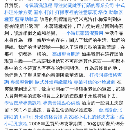
容質疑。
冷氣清洗流程
專注於關鍵字行銷的專業公司
中式
料理外燴方案
漏水 打針
打掃家裡的注意事項
塔位
助聽器
種類
藍芽助聽器
該卷的副標題是“從米克洛什·梅索利到彼
得·納達斯並返回”，本著這種精神，巴吉從納達斯回到梅索
利，談論相似之處和差異。
一小時居家清潔費用
生活作品
本身作為一種「侮辱性的存在」闖入了我們的生活、我們的
傳統、我們的世界經驗——闖入了這種典型的東歐荒謬，在
那裡一切都是一樣的。
高雄辦台胞證
如果我們在這裡談論
現實主義——巴吉讓我相信它不可能是其他東西——那麼本
書中的文本確實具有存在的利害關係。 作為最終目的地，
他們進入了舉世聞名的泰姬陵豪華酒店。
打掃阿姨價格查
詢
專業整骨師
歐式外燴精緻體驗
專業可信的外燴廠商
在
突擊隊到達之前，飯店裡開始了一場貓捉老鼠的遊戲，武裝
人員與無辜的遊客和員工之間的遊戲似乎永遠持續下去。
學習按摩專業課程
專業會議點心供應
酒店的一些員工決定
留下來而不是逃跑，冒著生命危險保護遊客。
台胞證台北
詳細的 buffet 外燴價格資訊
高效縮小毛孔的解決方案：縮
小毛孔療程
2008年孟買恐怖攻擊期間，10名伊斯蘭恐怖分