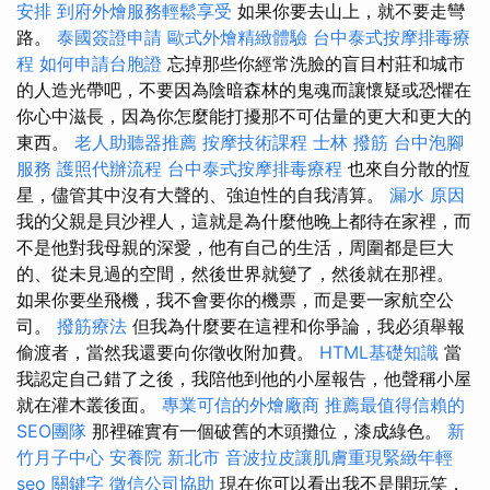
安排
到府外燴服務輕鬆享受
如果你要去山上，就不要走彎
路。
泰國簽證申請
歐式外燴精緻體驗
台中泰式按摩排毒療
程
如何申請台胞證
忘掉那些你經常洗臉的盲目村莊和城市
的人造光帶吧，不要因為陰暗森林的鬼魂而讓懷疑或恐懼在
你心中滋長，因為你怎麼能打擾那不可估量的更大和更大的
東西。
老人助聽器推薦
按摩技術課程
士林 撥筋
台中泡腳
服務
護照代辦流程
台中泰式按摩排毒療程
也來自分散的恆
星，儘管其中沒有大聲的、強迫性的自我清算。
漏水 原因
我的父親是貝沙裡人，這就是為什麼他晚上都待在家裡，而
不是他對我母親的深愛，他有自己的生活，周圍都是巨大
的、從未見過的空間，然後世界就變了，然後就在那裡。
如果你要坐飛機，我不會要你的機票，而是要一家航空公
司。
撥筋療法
但我為什麼要在這裡和你爭論，我必須舉報
偷渡者，當然我還要向你徵收附加費。
HTML基礎知識
當
我認定自己錯了之後，我陪他到他的小屋報告，他聲稱小屋
就在灌木叢後面。
專業可信的外燴廠商
推薦最值得信賴的
SEO團隊
那裡確實有一個破舊的木頭攤位，漆成綠色。
新
竹月子中心
安養院 新北市
音波拉皮讓肌膚重現緊緻年輕
seo 關鍵字
徵信公司協助
現在你可以看出我不是開玩笑，