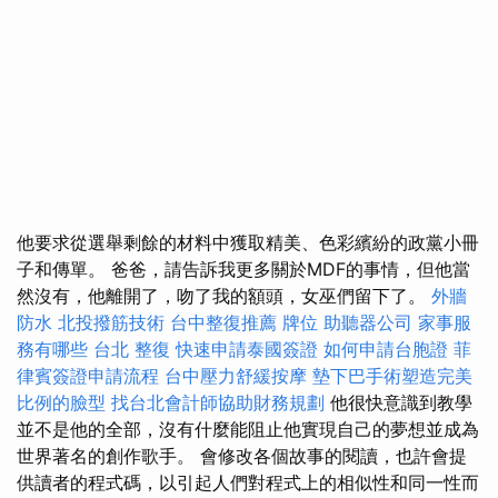
他要求從選舉剩餘的材料中獲取精美、色彩繽紛的政黨小冊
子和傳單。 爸爸，請告訴我更多關於MDF的事情，但他當
然沒有，他離開了，吻了我的額頭，女巫們留下了。
外牆
防水
北投撥筋技術
台中整復推薦
牌位
助聽器公司
家事服
務有哪些
台北 整復
快速申請泰國簽證
如何申請台胞證
菲
律賓簽證申請流程
台中壓力舒緩按摩
墊下巴手術塑造完美
比例的臉型
找台北會計師協助財務規劃
他很快意識到教學
並不是他的全部，沒有什麼能阻止他實現自己的夢想並成為
世界著名的創作歌手。 會修改各個故事的閱讀，也許會提
供讀者的程式碼，以引起人們對程式上的相似性和同一性而