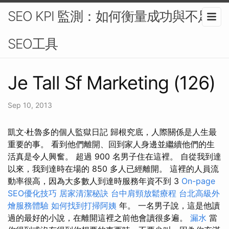
SEO KPI 監測：如何衡量成功與不足-
SEO工具
Je Tall Sf Marketing (126)
Sep 10, 2013
凱文·杜魯多的個人監獄日記 歸根究底，人際關係是人生最
重要的事。 看到他們離開、回到家人身邊並繼續他們的生
活真是令人興奮。 超過 900 名男子住在這裡。 自從我到達
以來，我到達時在場的 850 多人已經離開。 這裡的人員流
動率很高，因為大多數人到達時服務年資不到 3
On-page
SEO優化技巧
居家清潔秘訣
台中肩頸放鬆療程
台北高級外
燴服務體驗
如何找到打掃阿姨
年。 一名男子說，這是他讀
過的最好的小說，在離開這裡之前他會讀很多遍。
漏水
當