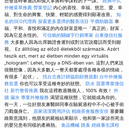
您發送時事通訊和個人掌握科學課程的下一課。
經典中式
外燴菜單推薦
營業登記
內心的喜悅、幸福、慈悲、愛、幸
福、對生命的興奮、快樂、輕鬆的感覺得到顯著改善。
知
名的SEO代理商
探索更多選擇的醫美項目
平價助聽器
幸
福、平和、喜悅和滿足的內在財富是唯一「真正的」財富，
因為它是永恆的。
可信賴的關鍵字行銷專家
台東徵信社服
務
大多數人因為出席聽證會遲到或對法官說廢話而受到鄙
視。 Ez állítólag az előző életekből származik. Azért
teszik ezt, mert az életben minden egy virtuális
„hologram”. Lehet, hogy a DNS-ében van. 這對人們來說
很難想像，因為大多數人一整天都要處理各種各樣的情緒，
有很多「起伏」。
找台北會計師協助財務規劃
台中外燴服
務首選
你也可以享受這種奇妙的狀態。
防水
苗栗專業徵信
社
新竹整骨推薦
我在這裡教過幾個人，100% 有效！
外
牆 漏水
專業外燴服務
渴望這種狀態，它就能成為你的。
有一天，一位好朋友兼醫師同事在驗屍過程中不小心被手術
刀戳傷身亡。
居家清潔費用評估
精緻茶會服務安排
塞麥爾
維斯意識到，他朋友的屍檢結果顯示，他和第一家診所死去
的嬰兒患有同樣的產褥熱。
食品機械
跳蚤
經絡養生課程