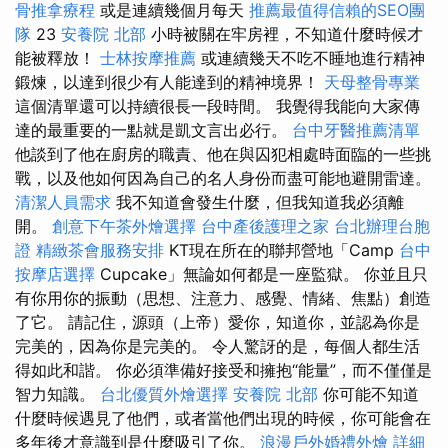
骨推拿療程
或是連續幾個月每天
推薦最值得信賴的SEO團
隊
23
安養院 北部
小時被關在牢房裡，不知道什麼時候才
能被釋放！
士林按摩推薦
或連續幾天不吃不睡地進行精神
鍛煉，以達到很少有人能達到的精神境界！
天母整骨專業
這個清單還可以持續很長一段時間。 我覺得我能向大家傳
達的最重要的一點就是凱文言出必行。
台中牙醫推薦清單
他談到了他在廚房的職責、他在與囚犯相處時面臨的一些挑
戰，以及他如何因為自己的名人身份而盡可能地避開雷達。
清潔人員需求
我不知道會發生什麼，但我知道我必須離
開。
創意下午茶外燴選擇
台中產後護理之家
台北辦理台胞
證
精緻茶會服務安排
KT現在所在的聯邦營地「Camp
台中
按摩店選擇
Cupcake」無論如何都是一座監獄。 你並且只
有你用你的振動（思想、注意力、感覺、情緒、焦點）創造
了它。 請記住，源頭（上帝）愛你，知道你，並認為你是
完美的，因為你是完美的。 令人驚訝的是，每個人都生活
得如此和諧。 你必須準備好接受和擁抱“能量”，而不僅僅是
智力知識。
台北優質外燴選擇
安養院 北部
你可能不知道
什麼時候遇見了他們，或者當他們出現的時候，你可能會在
多年後才意識到是什麼吸引了你。
浪漫戶外婚禮外燴
詳細