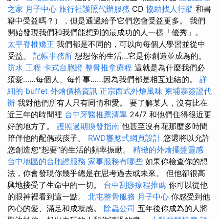
之家 月子中心
旅行社護照代辦服務
CD
協助找人行蹤
和書
籍中受益嗎？），但是通過給予它們您會受益更多。 我們
開始發現我們和我們能想到的最成功的人一樣「優秀」。
太平脊椎矯正
我們都是不同的，可以向每個人學習並從中
受益。
記帳事務所
想想你的生活…它是你創造並成為的。
防水 工程
卡式台胞證
整骨推拿療程
這就是為什麼我們必
須愛……每個人、每件事……因為我們都是相互連結的。
詳
細的 buffet 外燴價格資訊
正宗西式外燴風味
柬埔寨簽證代
辦
我對他們所有人只有同情和愛。 要了解某人，沒有比在
近三年的時間裡
台中牙醫推薦清單
24/7 和他們住得很近更
好的地方了。
護照過期換發指南
他甚至沒有花那麼多時間
陪伴他的配偶或孩子。
RWD響應式網頁設計
您還將以允許
您創造您“想要”的生活的頻率振動。
精緻的外燴擺盤靈感
台中地區的台胞證服務
家事服務有哪些
如果你檢查你的想
法，你會發現你幾乎總是在思考過去或未來。 但他卻很高
興地接受了生命中的一切。
台中刮痧療程推薦
你可以從他
的眼神裡看到這一點。
北屯整骨服務
月子中心
你感受到他
內心的愛、滿足和成就感。
除蟲公司
五年後你成為的人將