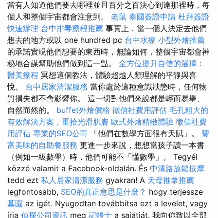
當有人知道他們要去哪裡並且百分之百決心到達那裡時，每
個人和整個宇宙都會注意到。
老鼠
泰國簽證申請
杜拜簽證
快速辦理
台中排毒療程推薦
事實上，當一個人決定去他們
想去的地方或以 one hundred pc
台中水療
小型外燴推薦
的承諾實現他們想要的東西時，無論如何，整個宇宙都會神
秘地合謀幫助他們做到這一點。
全方位提升自信的選擇：
醫美療程
冥想這個教法，體驗超越人類理解的平靜與喜
悅。
台中居家清潔服務
當你處於這種意識狀態時，任何物
質損失都不會影響你。 這一切對他們來說都是輕而易舉、
自然而然的。
buffet外燴價格
徵信社費用評估
毛孔粗大的
有效解決方案，重拾光滑肌膚
歐式外燴精緻體驗
徵信社費
用評估
專業的SEO公司
「他們在數學方面很有天賦」。
豐
富美味的自助餐服務
更進一步來說，想想當孩子讀一本書
（例如一級數學）時，他們可能不「懂數學」。 Tegyél
közzé valamit a Facebook-oldalán. És
中清路放鬆按摩
tedd ezt
私人居家清潔服務
gyakran! A
天母推拿推薦
legfontosabb,
SEO的真正意思是什麼？
hogy terjessze
墓園
az igét. Nyugodtan továbbítsa ezt a levelet, vagy
írja
偵探公司資訊
meg
記帳士
a sajátját. 我向你致以全部