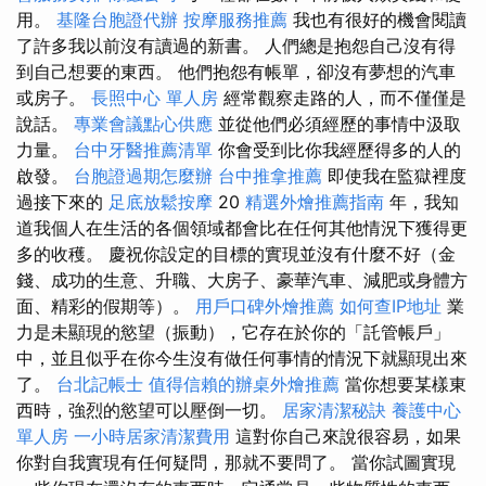
用。
基隆台胞證代辦
按摩服務推薦
我也有很好的機會閱讀
了許多我以前沒有讀過的新書。 人們總是抱怨自己沒有得
到自己想要的東西。 他們抱怨有帳單，卻沒有夢想的汽車
或房子。
長照中心 單人房
經常觀察走路的人，而不僅僅是
說話。
專業會議點心供應
並從他們必須經歷的事情中汲取
力量。
台中牙醫推薦清單
你會受到比你我經歷得多的人的
啟發。
台胞證過期怎麼辦
台中推拿推薦
即使我在監獄裡度
過接下來的
足底放鬆按摩
20
精選外燴推薦指南
年，我知
道我個人在生活的各個領域都會比在任何其他情況下獲得更
多的收穫。 慶祝你設定的目標的實現並沒有什麼不好（金
錢、成功的生意、升職、大房子、豪華汽車、減肥或身體方
面、精彩的假期等）。
用戶口碑外燴推薦
如何查IP地址
業
力是未顯現的慾望（振動），它存在於你的「託管帳戶」
中，並且似乎在你今生沒有做任何事情的情況下就顯現出來
了。
台北記帳士
值得信賴的辦桌外燴推薦
當你想要某樣東
西時，強烈的慾望可以壓倒一切。
居家清潔秘訣
養護中心
單人房
一小時居家清潔費用
這對你自己來說很容易，如果
你對自我實現有任何疑問，那就不要問了。 當你試圖實現