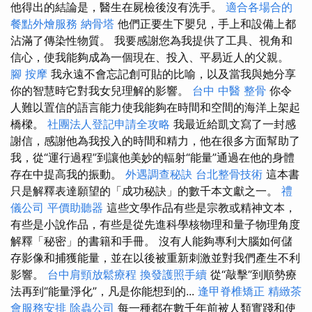
他得出的結論是，醫生在屍檢後沒有洗手。
適合各場合的
餐點外燴服務
納骨塔
他們正要生下嬰兒，手上和設備上都
沾滿了傳染性物質。 我要感謝您為我提供了工具、視角和
信心，使我能夠成為一個現在、投入、平易近人的父親。
腳 按摩
我永遠不會忘記創可貼的比喻，以及當我與她分享
你的智慧時它對我女兒理解的影響。
台中 中醫 整骨
你令
人難以置信的語言能力使我能夠在時間和空間的海洋上架起
橋樑。
社團法人登記申請全攻略
我最近給凱文寫了一封感
謝信，感謝他為我投入的時間和精力，他在很多方面幫助了
我，從“運行過程”到讓他美妙的輻射“能量”通過在他的身體
存在中提高我的振動。
外遇調查秘訣
台北整骨技術
這本書
只是解釋表達願望的「成功秘訣」的數千本文獻之一。
禮
儀公司
平價助聽器
這些文學作品有些是宗教或精神文本，
有些是小說作品，有些是從先進科學核物理和量子物理角度
解釋「秘密」的書籍和手冊。 沒有人能夠專利大腦如何儲
存影像和捕獲能量，並在以後被重新刺激並對我們產生不利
影響。
台中肩頸放鬆療程
換發護照手續
從“敲擊”到順勢療
法再到“能量淨化”，凡是你能想到的...
逢甲脊椎矯正
精緻茶
會服務安排
除蟲公司
每一種都在數千年前被人類實踐和使