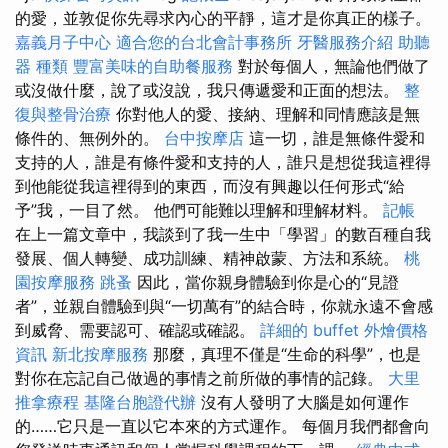
的愛，並敦促你先尋求內心的平靜，這才是你真正的樣子。
嘉義月子中心
適合您的台北會計事務所
牙醫服務介紹
助聽
器 種類
豐富美味的自助餐服務
對於每個人，無論他們做了
或沒做什麼，說了或沒說，我只傳遞愛和正面的想法。
整
復與整骨治療
你對他人的愛、接納、理解和同情應該是無
條件的、無例外的。
台中按摩店
這一切，誰是無條件愛和
支持的人，誰是有條件愛和支持的人，誰只是想從我這裡得
到他能從我這裡得到的東西，而沒有興趣以任何形式“給
予”我，一目了然。 他們可能難以理解和理解材料。
記帳
在上一篇文章中，我談到了我一生中「學習」的數百種自我
發展、個人轉變、成功訓練、精神啟蒙、方法和系統。
桃
園按摩服務
跳蚤
因此，當你親身體驗到你是心的“見證
者”，並親自體驗到與“一切萬有”的結合時，你就永遠不會感
到威脅、需要認可、確認或確認。
詳細的 buffet 外燴價格
資訊
新北按摩服務
那麼，真理不僅是“生命的科學”，也是
對你在忘記自己做過的事情之前所做的事情的記錄。
大里
推拿療程
基隆台胞證代辦
沒有人發明了大腦是如何運作
的……它只是一直以它本來的方式運作。 每個月我們都會向