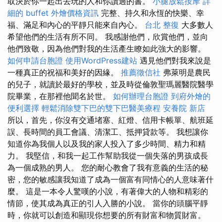
取決於你一起出去玩的人和你讀過的書。
小腿放鬆按摩
詳
細的 buffet 外燴價格資訊
完整、持久和永恆的快樂、幸
福、滿足和內心的平靜只能來自內心。
台北 整復
大多數人
希望他們的生活有所不同。 我感謝他們，欣賞他們，並向
他們致敬，因為他們對我的生活產生瞭如此強大的影響。
如何申請台胞證
使用WordPress建站
遇見他們對我來說是
一種真正的祝福和美好的因緣。
推薦徵信社
弗萊明是農民
的兒子，就讀於最好的學校，並及時從倫敦聖瑪麗醫院醫學
院畢業，在那裡他聞名於世。
如何辦理台胞證
到府外燴的
便利選擇
輕鬆消除雙下巴的雙下巴醫美療程
安養院 新店
所以，首先，你沒有交通堵塞、紅燈、信用卡帳單、航班延
誤、長時間的員工會議、清潔工、抵押貸款等。 我想讓你
知道你為我個人以及我的家人投入了多少時間、精力和精
力。 我堅信，和我一起工作幫助我從一個失落的男孩成長
為一個成熟的男人。 您的耐心教會了我有意義的生活的秘
密，您的敏感讓我知道了成為一個富有同情心的人意味著什
麼。 這是一本令人驚嘆的小說，有著偉大的人物和精彩的
情節，使其成為真正的引人入勝的小說。 當你的頭腦平靜
時，你就可以創造和顯現你想要的所有財富和物質財富。