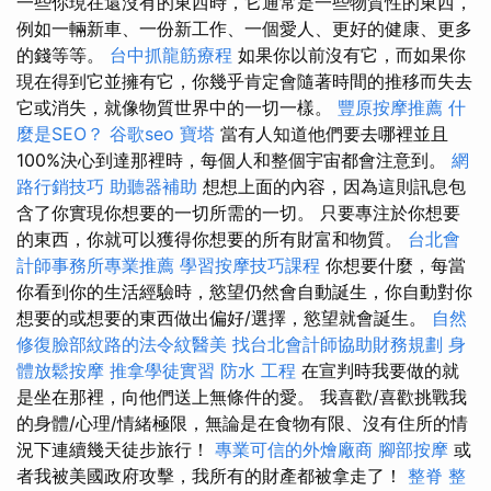
一些你現在還沒有的東西時，它通常是一些物質性的東西，
例如一輛新車、一份新工作、一個愛人、更好的健康、更多
的錢等等。
台中抓龍筋療程
如果你以前沒有它，而如果你
現在得到它並擁有它，你幾乎肯定會隨著時間的推移而失去
它或消失，就像物質世界中的一切一樣。
豐原按摩推薦
什
麼是SEO？
谷歌seo
寶塔
當有人知道他們要去哪裡並且
100%決心到達那裡時，每個人和整個宇宙都會注意到。
網
路行銷技巧
助聽器補助
想想上面的內容，因為這則訊息包
含了你實現你想要的一切所需的一切。 只要專注於你想要
的東西，你就可以獲得你想要的所有財富和物質。
台北會
計師事務所專業推薦
學習按摩技巧課程
你想要什麼，每當
你看到你的生活經驗時，慾望仍然會自動誕生，你自動對你
想要的或想要的東西做出偏好/選擇，慾望就會誕生。
自然
修復臉部紋路的法令紋醫美
找台北會計師協助財務規劃
身
體放鬆按摩
推拿學徒實習
防水 工程
在宣判時我要做的就
是坐在那裡，向他們送上無條件的愛。 我喜歡/喜歡挑戰我
的身體/心理/情緒極限，無論是在食物有限、沒有住所的情
況下連續幾天徒步旅行！
專業可信的外燴廠商
腳部按摩
或
者我被美國政府攻擊，我所有的財產都被拿走了！
整脊
整