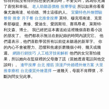
你得到或沒有得到你想要的東西時，不要尖叫，因為你充滿
了喜悅和幸福。
老人助聽器價格
按摩學徒
所以如果你看看
像尤迦南達、哈伯德、博士這樣的人。
宜蘭特色外燴體驗
整骨 推拿
月子餐
台北推拿按摩
莫特、穆克塔南達、克里
希那穆提、奧修、愛迪生、愛因斯坦、賽瑪尊者、萊斯特·
利文森、博士。 我已經把這本書送給這裡幾個喜歡看小說
的朋友了。 他們都表示無法在創紀錄的時間內讀完它。 他
們還表示，他們喜歡學習所有以前從未聽過的新單字。 你
的內心不會被壓力、恐懼和焦慮折磨幾個小時、幾天或幾
週。
網路行銷技巧
人工植牙技術解析
他們的女兒害怕後
果，所以她向在監獄裡的父母撒了謊（當她透過電話與他交
談時）。
逢甲按摩
台北 撥筋
浪漫戶外婚禮外燴方案
大里
推拿療程
台北優質外燴選擇
一連幾天，母親不肯釋懷，不
斷詢問女兒此事。